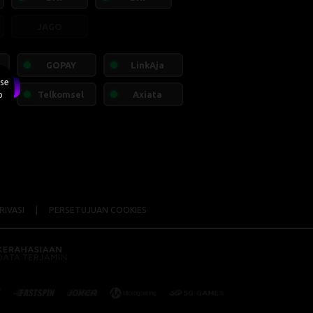
JAGO
GOPAY
LinkAja
Telkomsel
Axiata
RIVASI
|
PERSETUJUAN COOKIES