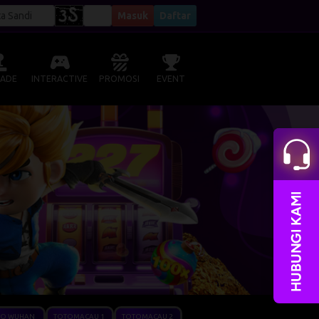
ELAMAT DATANG DI GURITA4D.COM | DEPOSIT PULSA TANPA POTONGAN | DEPOSIT D
Masuk
Daftar
ADE
INTERACTIVE
PROMOSI
EVENT
TO WUHAN
TOTOMACAU 1
TOTOMACAU 2