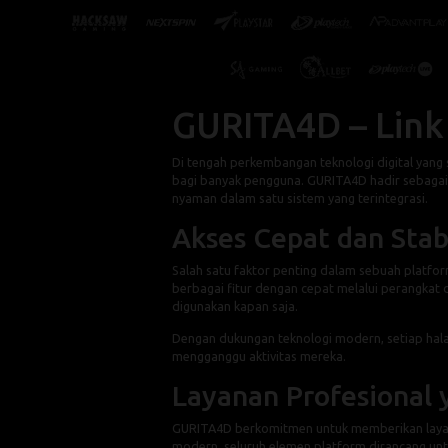
GURITA4D – Link
Di tengah perkembangan teknologi digital yang
bagi banyak pengguna. GURITA4D hadir sebagai 
nyaman dalam satu sistem yang terintegrasi.
Akses Cepat dan Stabi
Salah satu faktor penting dalam sebuah platfo
berbagai fitur dengan cepat melalui perangkat
digunakan kapan saja.
Dengan dukungan teknologi modern, setiap hal
mengganggu aktivitas mereka.
Layanan Profesiona
GURITA4D berkomitmen untuk memberikan layana