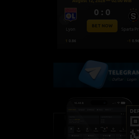
August 11, 2026 — 22:59 WIB
0 : 0
Previous
BET NOW
Union 
Bodo Glimt
Gill
0.75
0.82
-0.75
TELEGRA
Daftar
Login