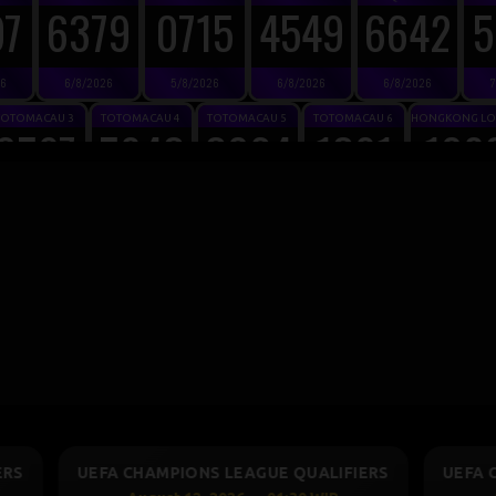
97
6379
0715
4549
6642
5
26
6/8/2026
5/8/2026
6/8/2026
6/8/2026
7
TOTOMACAU 3
TOTOMACAU 4
TOTOMACAU 5
TOTOMACAU 6
HONGKONG LO
0597
5843
3064
1391
108
6/8/2026
6/8/2026
6/8/2026
6/8/2026
6/8/2026
IERS
E-FOOTBALL F24 ELITE CLUB FRIENDLY
E-FO