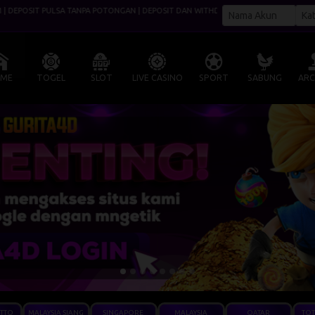
OSIT PULSA TANPA POTONGAN | DEPOSIT DAN WITHDRAW TERCEPAT
S
ME
TOGEL
SLOT
LIVE CASINO
SPORT
SABUNG
ARC
OTTO
MALAYSIA SIANG
SINGAPORE
MALAYSIA
QATAR
TO