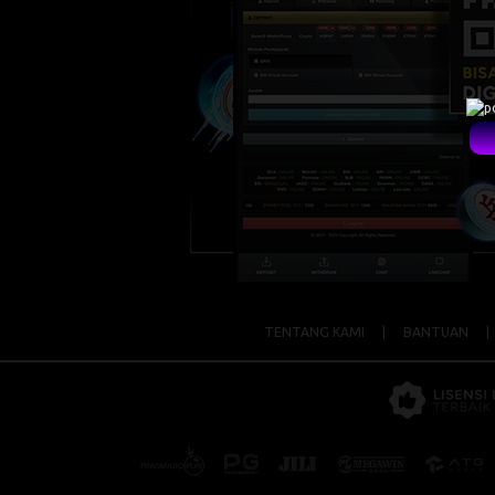
TENTANG KAMI
|
BANTUAN
|