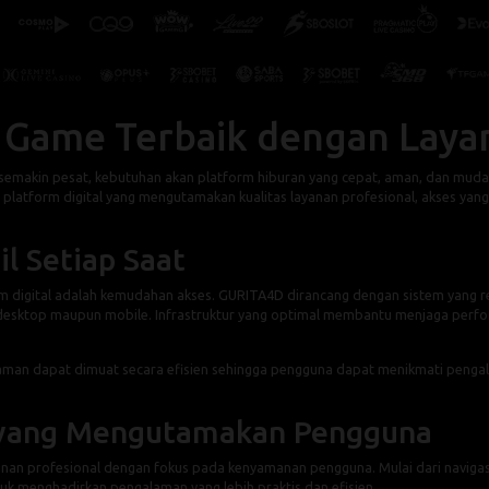
 Game Terbaik dengan Layan
 semakin pesat, kebutuhan akan platform hiburan yang cepat, aman, dan mudah
platform digital yang mengutamakan kualitas layanan profesional, akses yang
l Setiap Saat
rm digital adalah kemudahan akses.
GURITA4D
dirancang dengan sistem yang 
 desktop maupun mobile. Infrastruktur yang optimal membantu menjaga perfo
aman dapat dimuat secara efisien sehingga pengguna dapat menikmati pengal
l yang Mengutamakan Pengguna
n profesional dengan fokus pada kenyamanan pengguna. Mulai dari navigas