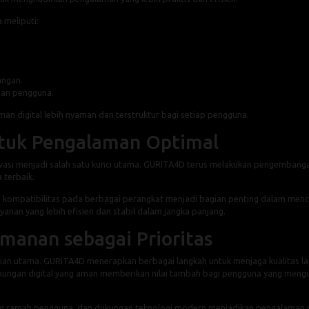
uk menghadirkan pengalaman yang lebih praktis dan efisien.
 meliputi:
angan.
han pengguna.
an digital lebih nyaman dan terstruktur bagi setiap pengguna.
tuk Pengalaman Optimal
ovasi menjadi salah satu kunci utama. GURITA4D terus melakukan pengembanga
 terbaik.
a kompatibilitas pada berbagai perangkat menjadi bagian penting dalam men
nan yang lebih efisien dan stabil dalam jangka panjang.
anan sebagai Prioritas
tian utama. GURITA4D menerapkan berbagai langkah untuk menjaga kualitas 
gkungan digital yang aman memberikan nilai tambah bagi pengguna yang me