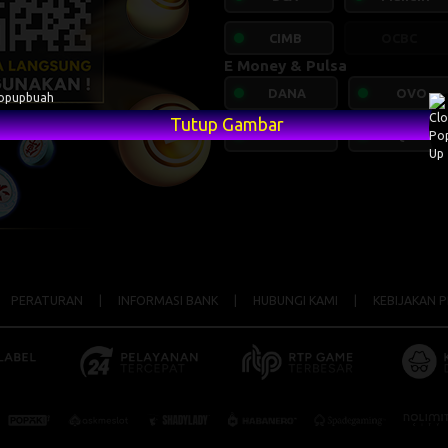
CIMB
OCBC
E Money & Pulsa
DANA
OVO
Tutup Gambar
Lain-lain
QRIS
PERATURAN
|
INFORMASI BANK
|
HUBUNGI KAMI
|
KEBIJAKAN P